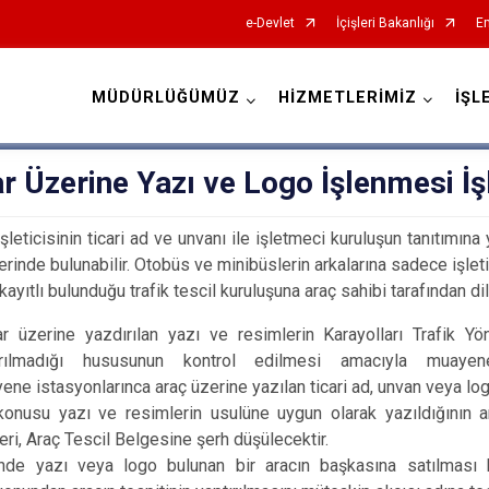
e-Devlet
İçişleri Bakanlığı
Em
MÜDÜRLÜĞÜMÜZ
HİZMETLERİMİZ
İŞL
İl Emniyet Müdürlükleri
r Üzerine Yazı ve Logo İşlenmesi İş
işleticisinin ticari ad ve unvanı ile işletmeci kuruluşun tanıtımın
rinde bulunabilir. Otobüs ve minibüslerin arkalarına sadece işletici
tlı bulunduğu trafik tescil kuruluşuna araç sahibi tarafından di
lar üzerine yazdırılan yazı ve resimlerin Karayolları Trafik Yö
rılmadığı hususunun kontrol edilmesi amacıyla muayene is
ene istasyonlarınca araç üzerine yazılan ticari ad, unvan veya lo
onusu yazı ve resimlerin usulüne uygun olarak yazıldığının anl
leri, Araç Tescil Belgesine şerh düşülecektir.
nde yazı veya logo bulunan bir aracın başkasına satılması h