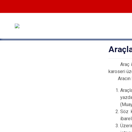
Araçla
Araç 
karoseri üze
Aracın kayı
​Araç
yazdı
(Muay
Söz k
ibare
Üzeri