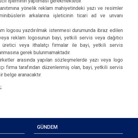
escil işleminin yapılması gerekmektedir.
 tanıtımına yönelik reklam mahiyetindeki yazı ve resimler
ibüslerin arkalarına işleticinin ticari ad ve unvanı
eklam logosu yazdırılmak istenmesi durumunda ibraz edilen
 veya reklam logosunun bayi, yetkili servis veya dağıtıcı
üretici veya ithalatçı firmalar ile bayi, yetkili servis
aranmasına gerek bulunmamaktadır.
ı şirketler arasında yapılan sözleşmelerde yazı veya logo
tçı firma tarafından düzenlenmiş olan, bayi, yetkili servis
ir belge aranacaktır.
;
GÜNDEM