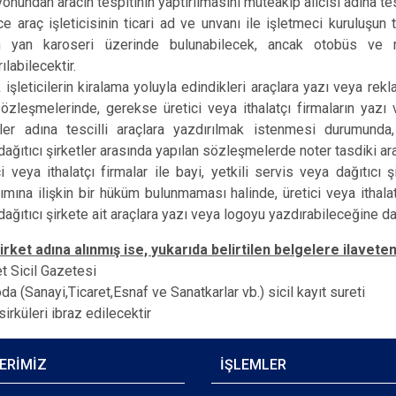
yonundan aracın tespitinin yaptırılmasını müteakip alıcısı adına t
e araç işleticisinin ticari ad ve unvanı ile işletmeci kuruluşun
n yan karoseri üzerinde bulunabilecek, ancak otobüs ve min
ılabilecektir.
 işleticilerin kiralama yoluyla edindikleri araçlara yazı veya r
sözleşmelerinde, gerekse üretici veya ithalatçı firmaların yazı
tler adına tescilli araçlara yazdırılmak istenmesi durumunda, 
dağıtıcı şirketler arasında yapılan sözleşmelerde noter tasdiki 
ci veya ithalatçı firmalar ile bayi, yetkili servis veya dağıtıc
nımına ilişkin bir hüküm bulunmaması halinde, üretici veya ithala
dağıtıcı şirkete ait araçlara yazı veya logoyu yazdırabileceğine da
irket adına alınmış ise, yukarıda belirtilen belgelere ilaveten
et Sicil Gazetesi
 oda (Sanayi,Ticaret,Esnaf ve Sanatkarlar vb.) sicil kayıt sureti
irküleri ibraz edilecektir​
ERİMİZ
İŞLEMLER