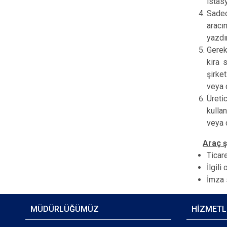
istas
Sadec
aracı
yazdır
Gerek
kira 
şirke
veya 
Üreti
kulla
veya 
​
Araç ş
​Ticar
İlgili
İmza s
MÜDÜRLÜĞÜMÜZ
HİZMETL