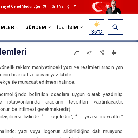
niyet Genel Müdürlüğü
Siirt Valiliği
EMLER
GÜNDEM
İLETİŞİM
36
°C
lemleri
a yönelik reklam mahiyetindeki yazı ve resimleri aracın yan
nin ticari ad ve unvanı yazılabilir.
lekçe ile müracaat edilmesi halinde;
netmeliğinde belirtilen esaslara uygun olarak yazdırılıp
tasyonlarında araçların tespitleri yaptırılacaktır.
gonun belirtilmesi gerekmektedir)
aşılması halinde “….. logoludur”, “….. yazısı mevcuttur”
alinde; yazı veya logonun sildirildiğine dair muayene